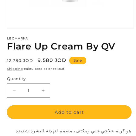
Open
media
LEOMARKA
1
Flare Up Cream By QV
in
modal
Regular
Sale
9.580 JOD
12.780 JOD
Sale
price
price
Shipping
calculated at checkout.
Quantity
Decrease
Increase
quantity
quantity
for
for
Add to cart
Flare
Flare
Up
Up
Cream
Cream
هو كريم علاجي غني ومكثف، مصمم لتهدئة البشرة شديدة
By
By