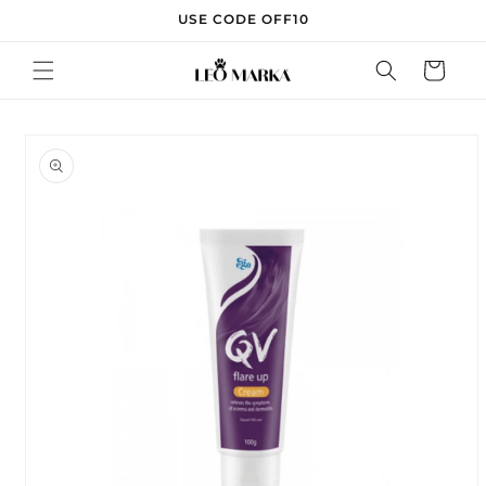
Skip to
USE CODE OFF10
content
Cart
Skip to
product
information